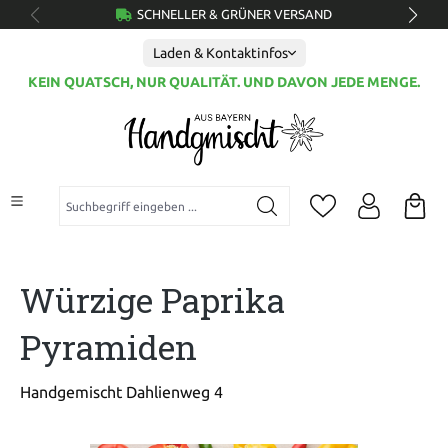
SCHNELLER & GRÜNER VERSAND
alt springen
Laden & Kontaktinfos
KEIN QUATSCH, NUR QUALITÄT. UND DAVON JEDE MENGE.
Suchbegriff eingeben ...
Würzige Paprika
Pyramiden
Handgemischt Dahlienweg 4