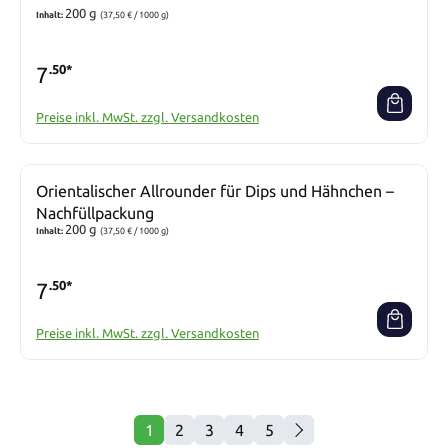
200 g
Inhalt:
(37,50 € / 1000 g)
7
.50*
Preise inkl. MwSt. zzgl. Versandkosten
Orientalischer Allrounder für Dips und Hähnchen –
Nachfüllpackung
200 g
Inhalt:
(37,50 € / 1000 g)
7
.50*
Preise inkl. MwSt. zzgl. Versandkosten
1
2
3
4
5
Seite
Seite
Seite
Seite
Seite