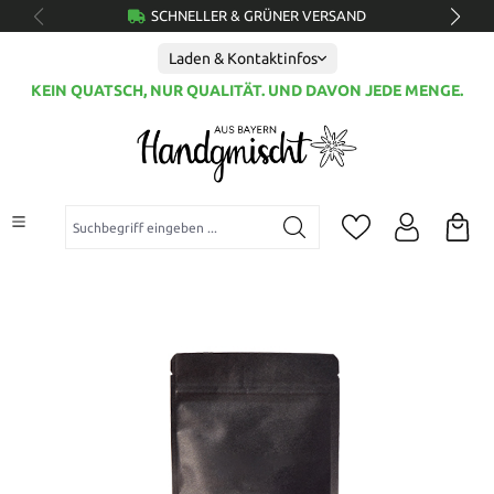
SCHNELLER & GRÜNER VERSAND
alt springen
Laden & Kontaktinfos
KEIN QUATSCH, NUR QUALITÄT. UND DAVON JEDE MENGE.
Suchbegriff eingeben ...