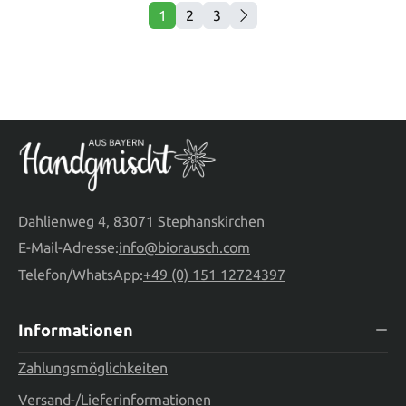
1
2
3
Seite
Seite
Seite
Dahlienweg 4, 83071 Stephanskirchen
E-Mail-Adresse:
info@biorausch.com
Telefon/WhatsApp:
+49 (0) 151 12724397
Informationen
Zahlungsmöglichkeiten
Versand-/Lieferinformationen