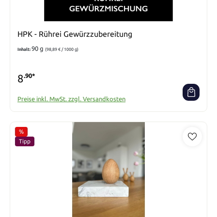
HPK - Rührei Gewürzzubereitung
90 g
Inhalt:
(98,89 € / 1000 g)
8
.90*
Preise inkl. MwSt. zzgl. Versandkosten
%
Rabatt
Tipp