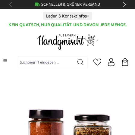
SCHNELLER & GRÜNER VERSAND
alt springen
Laden & Kontaktinfos
KEIN QUATSCH, NUR QUALITÄT. UND DAVON JEDE MENGE.
Suchbegriff eingeben ...