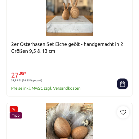
2er Osterhasen Set Eiche geölt - handgemacht in 2
Größen 9,5 & 13 cm
27
.95*
37,95 €*
(26.35% gespart)
Preise inkl. MwSt. zzgl. Versandkosten
%
Rabatt
Tipp