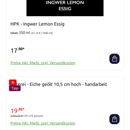
HPK - Ingwer Lemon Essig
350 ml
Inhalt:
(51,14 € / 1000 ml)
17
.90*
Preise inkl. MwSt. zzgl. Versandkosten
%
Osterei - Eiche geölt 10,5 cm hoch - handarbeit
Rabatt
Tipp
19
.95*
2.995,00 €*
(99.33% gespart)
Preise inkl. MwSt. zzgl. Versandkosten