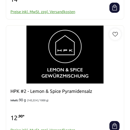
Preise inkl. MwSt. zzgl. Versandkosten
HPK #2 - Lemon & Spice Pyramidensalz
90 g
Inhalt:
(143,33 € / 1000 g)
12
.90*