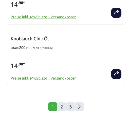
14
.90*
Preise inkl. MwSt. zzgl. Versandkosten
Knoblauch Chili Öl
200 ml
Inhalt:
(74,50 € / 1000 ml)
14
.90*
Preise inkl. MwSt. zzgl. Versandkosten
1
2
3
Seite
Seite
Seite