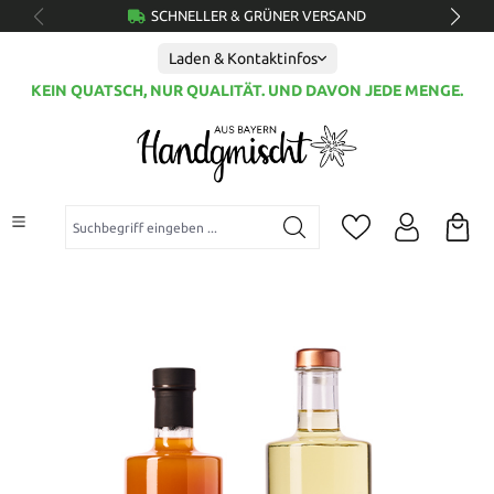
SCHNELLER & GRÜNER VERSAND
alt springen
Laden & Kontaktinfos
KEIN QUATSCH, NUR QUALITÄT. UND DAVON JEDE MENGE.
Suchbegriff eingeben ...