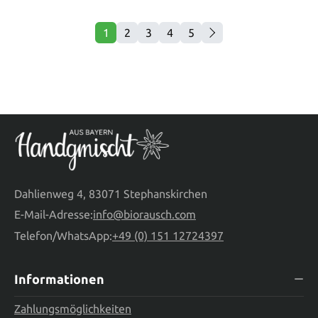
1
2
3
4
5
Seite
Seite
Seite
Seite
Seite
Dahlienweg 4, 83071 Stephanskirchen
E-Mail-Adresse:
info@biorausch.com
Telefon/WhatsApp:
+49 (0) 151 12724397
Informationen
Zahlungsmöglichkeiten