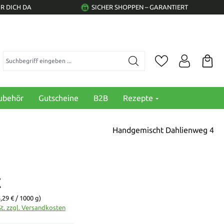
R DICH DA
SICHER SHOPPEN – GARANTIERT
Suchbegriff eingeben ...
ubehör
Gutscheine
B2B
Rezepte
Handgemischt Dahlienweg 4
€
,29 € / 1000 g)
St. zzgl. Versandkosten