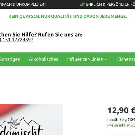
INFACH & UNKOMPLIZIERT
EHRLICH & PERSÖNLICH FÜ
KEIN QUATSCH, NUR QUALITÄT. UND DAVON JEDE MENGE.
hen Sie Hilfe? Rufen Sie uns an:
0) 151 12724397
Sonstiges
Alkoholisches
Influencer-Linien
Küchenz
12,90 
Inhalt:
70 g
(184
Preise inkl. Mw