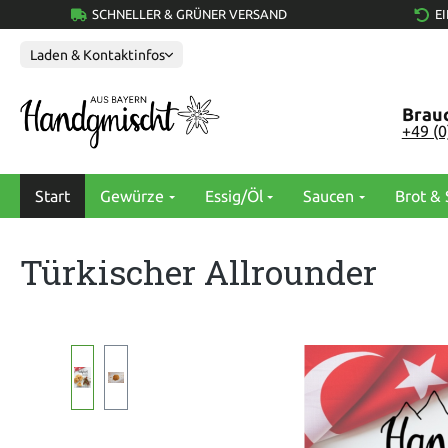
SCHNELLER & GRÜNER VERSAND
E
springen
Zur Hauptnavigation springen
Laden & Kontaktinfos
Brauc
+49 (
Start
Gewürze
Essig/Öl
Saucen
Brot & 
Türkischer Allrounder
Bildergalerie überspringen