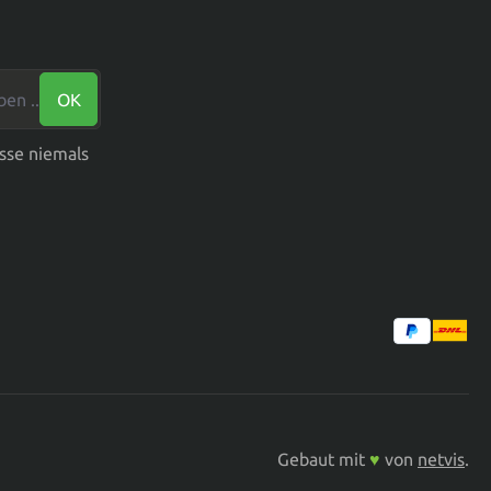
n ...*
OK
sse niemals
Gebaut mit
♥
von
netvis
.