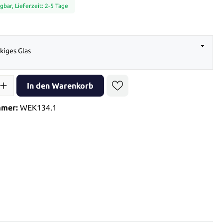
gbar, Lieferzeit: 2-5 Tage
auswählen
kiges Glas
l: Gib den gewünschten Wert ein oder benutze die Schaltflächen 
In den Warenkorb
mmer:
WEK134.1