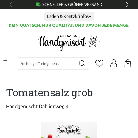
SCHNELLER & GRÜNER VERSAND
alt springen
Laden & Kontaktinfos
KEIN QUATSCH, NUR QUALITÄT. UND DAVON JEDE MENGE.
Suchbegriff eingeben ...
Tomatensalz grob
Handgemischt Dahlienweg 4
Bildergalerie überspringen