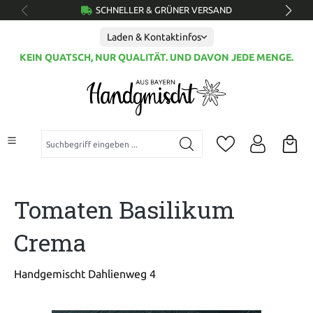
SCHNELLER & GRÜNER VERSAND
alt springen
Laden & Kontaktinfos
KEIN QUATSCH, NUR QUALITÄT. UND DAVON JEDE MENGE.
Suchbegriff eingeben ...
Tomaten Basilikum
Crema
Handgemischt Dahlienweg 4