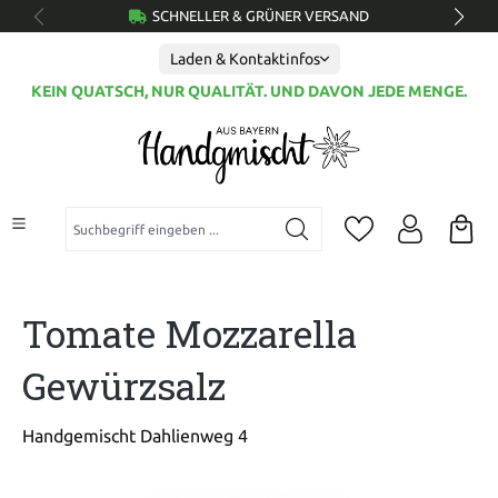
SCHNELLER & GRÜNER VERSAND
alt springen
Laden & Kontaktinfos
KEIN QUATSCH, NUR QUALITÄT. UND DAVON JEDE MENGE.
Suchbegriff eingeben ...
Tomate Mozzarella
Gewürzsalz
Handgemischt Dahlienweg 4