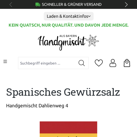
SCHNELLER & GRÜNER VERSAND
alt springen
Laden & Kontaktinfos
KEIN QUATSCH, NUR QUALITÄT. UND DAVON JEDE MENGE.
Suchbegriff eingeben ...
Spanisches Gewürzsalz
Handgemischt Dahlienweg 4
Bildergalerie überspringen