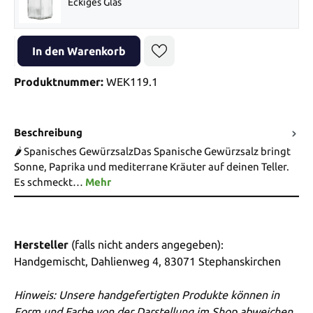
Eckiges Glas
Produkt Anzahl: Gib den gewünschten Wert ein oder benutze die Sch
In den Warenkorb
Produktnummer:
WEK119.1
Beschreibung
🌶️ Spanisches GewürzsalzDas Spanische Gewürzsalz bringt
Sonne, Paprika und mediterrane Kräuter auf deinen Teller.
Es schmeckt…
Mehr
Hersteller
(falls nicht anders angegeben):
Handgemischt, Dahlienweg 4, 83071 Stephanskirchen
Hinweis: Unsere handgefertigten Produkte können in
Form und Farbe von der Darstellung im Shop abweichen.