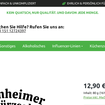
INFACH & UNKOMPLIZIERT
EHRLICH & PERSÖNLICH FÜ
KEIN QUATSCH, NUR QUALITÄT. UND DAVON JEDE MENGE.
hen Sie Hilfe? Rufen Sie uns an:
0) 151 12724397
Sonstiges
Alkoholisches
Influencer-Linien
Küchenz
12,90 
Inhalt:
80 g
(161
Preise inkl. Mw