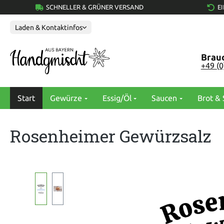
SCHNELLER & GRÜNER VERSAND
E
springen
Zur Hauptnavigation springen
Laden & Kontaktinfos
Brauc
+49 (
Start
Gewürze
Essig/Öl
Saucen
Brot & 
Rosenheimer Gewürzsalz
Bildergalerie überspringen