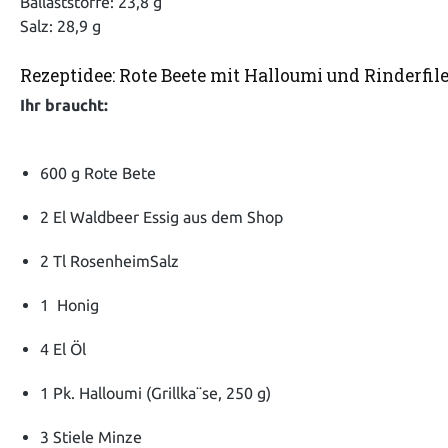
Ballaststoffe: 23,8 g
Salz: 28,9 g
Rezeptidee: Rote Beete mit Halloumi und Rinderfile
Ihr braucht:
600 g Rote Bete
2 El Waldbeer Essig aus dem Shop
2 Tl RosenheimSalz
1 Honig
4 El Öl
1 Pk. Halloumi (Grillka¨se, 250 g)
3 Stiele Minze