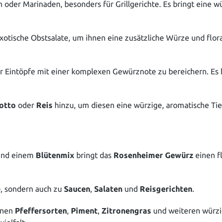
oder Marinaden, besonders für Grillgerichte. Es bringt eine wür
otische Obstsalate, um ihnen eine zusätzliche Würze und flor
r Eintöpfe mit einer komplexen Gewürznote zu bereichern. Es
otto
oder
Reis
hinzu, um diesen eine würzige, aromatische Tief
nd einem
Blütenmix
bringt das
Rosenheimer Gewürz
einen fl
e
, sondern auch zu
Saucen
,
Salaten
und
Reisgerichten
.
enen
Pfeffersorten
,
Piment
,
Zitronengras
und weiteren würzi