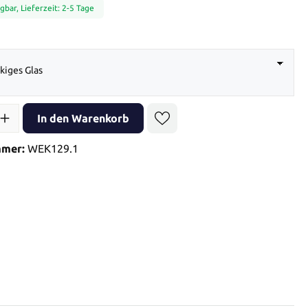
gbar, Lieferzeit: 2-5 Tage
auswählen
kiges Glas
l: Gib den gewünschten Wert ein oder benutze die Schaltflächen 
In den Warenkorb
mmer:
WEK129.1