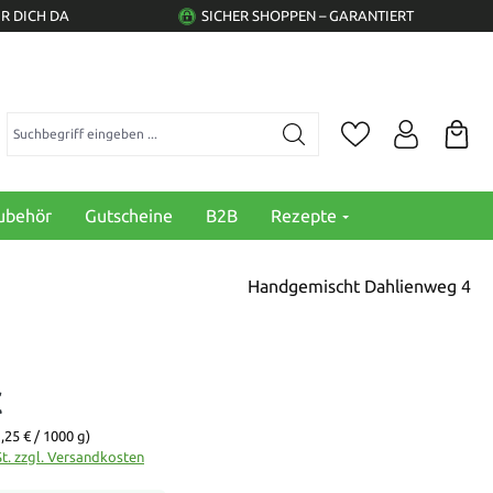
R DICH DA
SICHER SHOPPEN – GARANTIERT
Suchbegriff eingeben ...
ubehör
Gutscheine
B2B
Rezepte
Handgemischt Dahlienweg 4
€
,25 € / 1000 g)
St. zzgl. Versandkosten