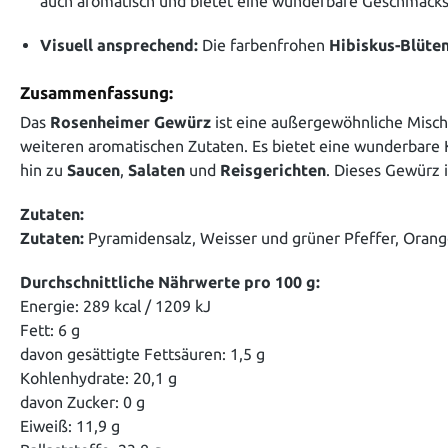
auch aromatisch und bietet eine wunderbare Geschmacksv
Visuell ansprechend:
Die farbenfrohen
Hibiskus-Blüte
Zusammenfassung:
Das
Rosenheimer Gewürz
ist eine außergewöhnliche Misc
weiteren aromatischen Zutaten. Es bietet eine wunderbare
hin zu
Saucen
,
Salaten
und
Reisgerichten
. Dieses Gewürz 
Zutaten:
Zutaten:
Pyramidensalz, Weisser und grüner Pfeffer, Orange
Durchschnittliche Nährwerte pro 100 g:
Energie: 289 kcal / 1209 kJ
Fett: 6 g
davon gesättigte Fettsäuren: 1,5 g
Kohlenhydrate: 20,1 g
davon Zucker: 0 g
Eiweiß: 11,9 g