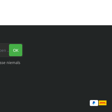
n ...*
OK
sse niemals