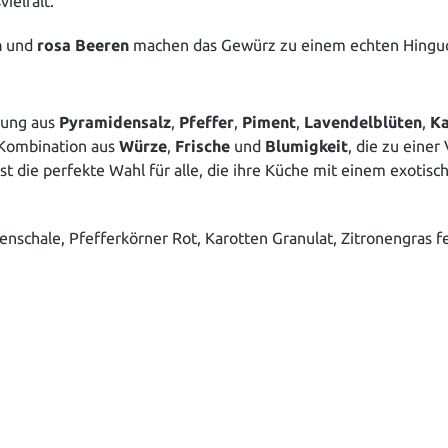
ielfalt.
n
und
rosa Beeren
machen das Gewürz zu einem echten Hinguck
hung aus
Pyramidensalz
,
Pfeffer
,
Piment
,
Lavendelblüten
,
Ka
 Kombination aus
Würze
,
Frische
und
Blumigkeit
, die zu einer
ist die perfekte Wahl für alle, die ihre Küche mit einem exoti
nschale, Pfefferkörner Rot, Karotten Granulat, Zitronengras f