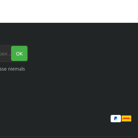
n ...*
OK
sse niemals