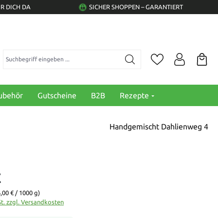
R DICH DA
SICHER SHOPPEN – GARANTIERT
Suchbegriff eingeben ...
ubehör
Gutscheine
B2B
Rezepte
Handgemischt Dahlienweg 4
€
,00 € / 1000 g)
St. zzgl. Versandkosten