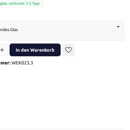
gbar, Lieferzeit: 2-5 Tage
auswählen
ndes Glas
l: Gib den gewünschten Wert ein oder benutze die Schaltflächen 
In den Warenkorb
mmer:
WEK023.3