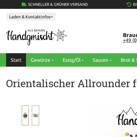
SCHNELLER & GRÜNER VERSAND
E
springen
Zur Hauptnavigation springen
Laden & Kontaktinfos
Brauc
+49 (
Start
Gewürze
Essig/Öl
Saucen
Brot & 
Orientalischer Allrounder
Bildergalerie überspringen