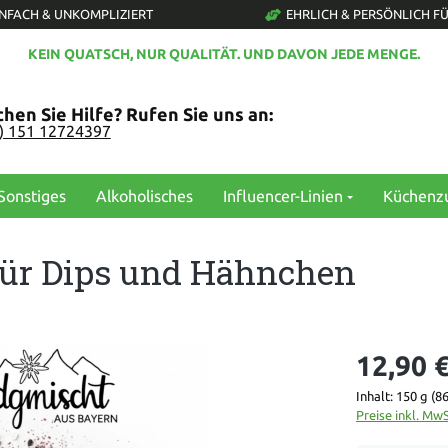
INFACH & UNKOMPLIZIERT
EHRLICH & PERSÖNLICH FÜ
KEIN QUATSCH, NUR QUALITÄT. UND DAVON JEDE MENGE.
hen Sie Hilfe? Rufen Sie uns an:
0) 151 12724397
Sonstiges
Alkoholisches
Influencer-Linien
Küchenz
 für Dips und Hähnchen
12,90 
Inhalt:
150 g
(86
Preise inkl. Mw