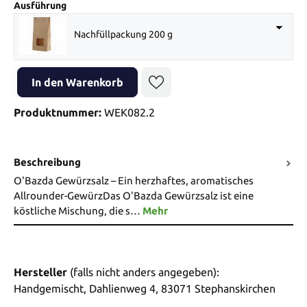
auswählen
Ausführung
Nachfüllpackung 200 g
Produkt Anzahl: Gib den gewünschten Wert ein oder benutze die Sch
In den Warenkorb
Produktnummer:
WEK082.2
Beschreibung
O'Bazda Gewürzsalz – Ein herzhaftes, aromatisches
Allrounder-GewürzDas O'Bazda Gewürzsalz ist eine
köstliche Mischung, die s…
Mehr
Hersteller
(falls nicht anders angegeben):
Handgemischt, Dahlienweg 4, 83071 Stephanskirchen