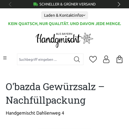
SCHNELLER & GRÜNER VERSAND
alt springen
Laden & Kontaktinfos
KEIN QUATSCH, NUR QUALITÄT. UND DAVON JEDE MENGE.
Suchbegriff eingeben ...
O'bazda Gewürzsalz –
Nachfüllpackung
Handgemischt Dahlienweg 4