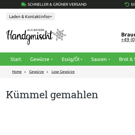
SCHNELLER & GRÜNER VERSAND
E
springen
Zur Hauptnavigation springen
Laden & Kontaktinfos
Brauc
+49 (
Start
Gewürze
Essig/Öl
Saucen
Brot & 
Home
Gewürze
Lose Gewürze
Kümmel gemahlen
Bildergalerie überspringen