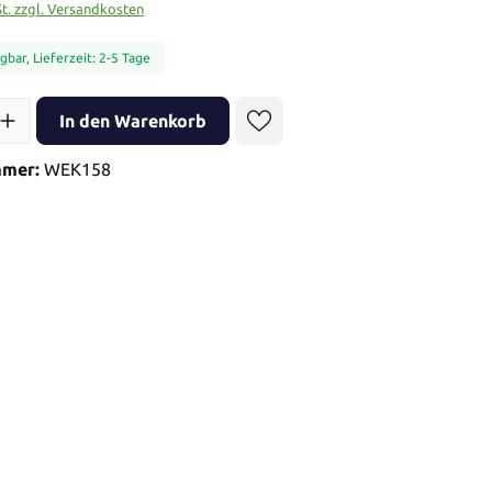
St. zzgl. Versandkosten
gbar, Lieferzeit: 2-5 Tage
l: Gib den gewünschten Wert ein oder benutze die Schaltflächen 
In den Warenkorb
mmer:
WEK158