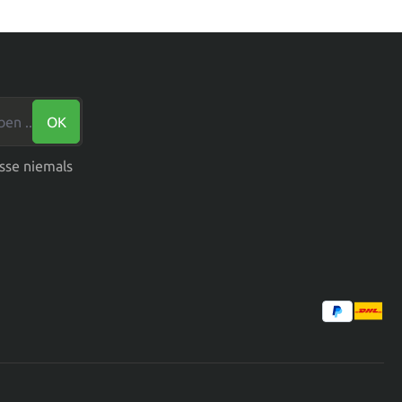
n ...*
OK
sse niemals