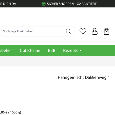
R DICH DA
SICHER SHOPPEN – GARANTIERT
Suchbegriff eingeben ...
ubehör
Gutscheine
B2B
Rezepte
Handgemischt Dahlienweg 4
,86 € / 1000 g)