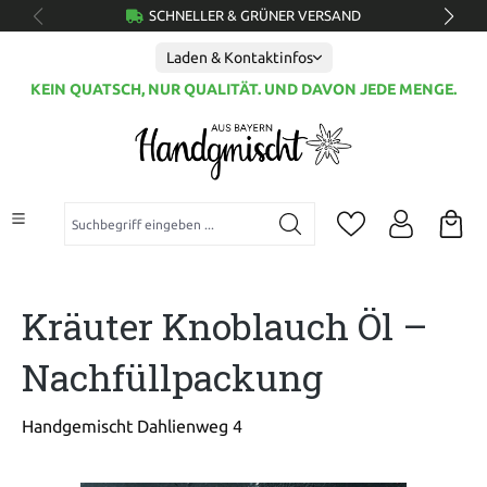
SCHNELLER & GRÜNER VERSAND
alt springen
Laden & Kontaktinfos
KEIN QUATSCH, NUR QUALITÄT. UND DAVON JEDE MENGE.
Suchbegriff eingeben ...
Kräuter Knoblauch Öl –
Nachfüllpackung
Handgemischt Dahlienweg 4