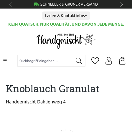
SCHNELLER & GRÜNER VERSAND
alt springen
Laden & Kontaktinfos
KEIN QUATSCH, NUR QUALITÄT. UND DAVON JEDE MENGE.
Suchbegriff eingeben ...
Knoblauch Granulat
Handgemischt Dahlienweg 4
Bildergalerie überspringen