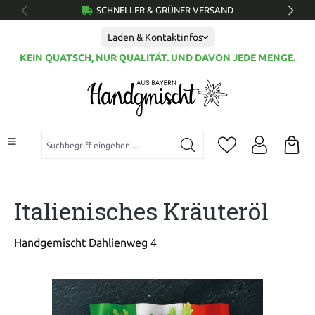
SCHNELLER & GRÜNER VERSAND
alt springen
Laden & Kontaktinfos
KEIN QUATSCH, NUR QUALITÄT. UND DAVON JEDE MENGE.
Suchbegriff eingeben ...
Italienisches Kräuteröl
Handgemischt Dahlienweg 4
Bildergalerie überspringen