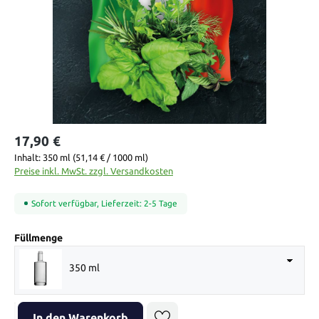
17,90 €
Inhalt:
350 ml
(51,14 € / 1000 ml)
Preise inkl. MwSt. zzgl. Versandkosten
Sofort verfügbar, Lieferzeit: 2-5 Tage
auswählen
Füllmenge
350 ml
Produkt Anzahl: Gib den gewünschten Wert ein oder benutze die Sch
In den Warenkorb