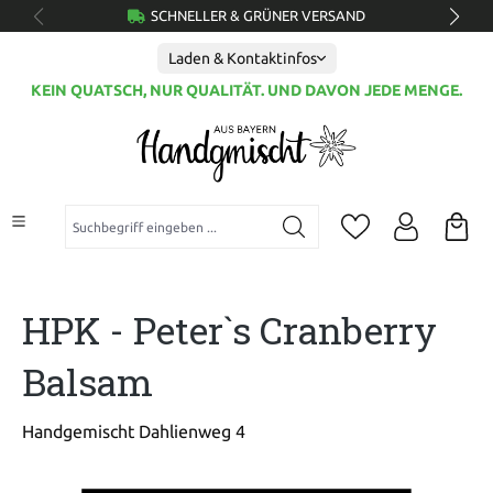
SCHNELLER & GRÜNER VERSAND
alt springen
Laden & Kontaktinfos
KEIN QUATSCH, NUR QUALITÄT. UND DAVON JEDE MENGE.
Suchbegriff eingeben ...
HPK - Peter`s Cranberry
Balsam
Handgemischt Dahlienweg 4