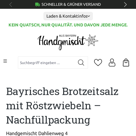
SCHNELLER & GRÜNER VERSAND
alt springen
Laden & Kontaktinfos
KEIN QUATSCH, NUR QUALITÄT. UND DAVON JEDE MENGE.
Suchbegriff eingeben ...
Bayrisches Brotzeitsalz
mit Röstzwiebeln –
Nachfüllpackung
Handgemischt Dahlienweg 4