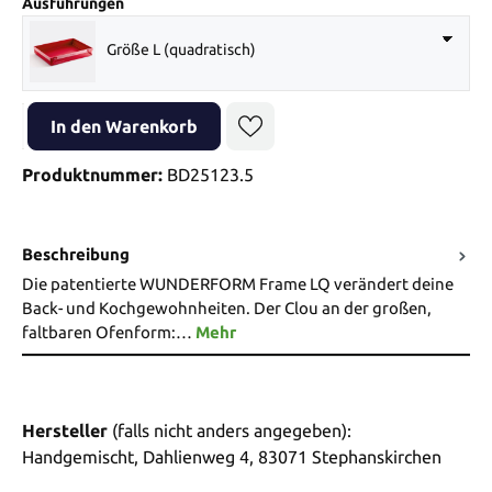
auswählen
Ausführungen
Größe L (quadratisch)
Produkt Anzahl: Gib den gewünschten Wert ein oder benutze die Sch
In den Warenkorb
Produktnummer:
BD25123.5
Beschreibung
Die patentierte WUNDERFORM Frame LQ verändert deine
Back- und Kochgewohnheiten. Der Clou an der großen,
faltbaren Ofenform:…
Mehr
Hersteller
(falls nicht anders angegeben):
Handgemischt, Dahlienweg 4, 83071 Stephanskirchen