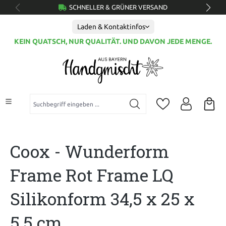
SCHNELLER & GRÜNER VERSAND
alt springen
Laden & Kontaktinfos
KEIN QUATSCH, NUR QUALITÄT. UND DAVON JEDE MENGE.
Suchbegriff eingeben ...
Coox - Wunderform
Frame Rot Frame LQ
Silikonform 34,5 x 25 x
5,5 cm