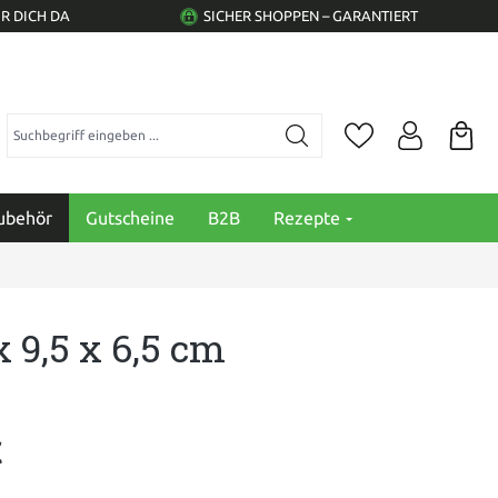
R DICH DA
SICHER SHOPPEN – GARANTIERT
Suchbegriff eingeben ...
ubehör
Gutscheine
B2B
Rezepte
 9,5 x 6,5 cm
€