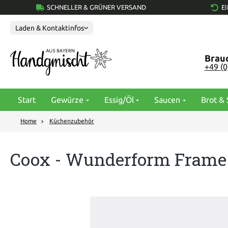
SCHNELLER & GRÜNER VERSAND
E
springen
Zur Hauptnavigation springen
Laden & Kontaktinfos
Brauc
+49 (
Start
Gewürze
Essig/Öl
Saucen
Brot & 
Home
Küchenzubehör
Coox - Wunderform Frame -
Bildergalerie überspringen