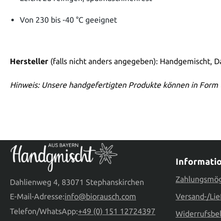
Von 230 bis -40 °C geeignet
Hersteller
(falls nicht anders angegeben): Handgemischt, 
Hinweis: Unsere handgefertigten Produkte können in Form 
Informati
Zahlungsmög
Dahlienweg 4, 83071 Stephanskirchen
E-Mail-Adresse:
info@biorausch.com
Versand-/Lie
Telefon/WhatsApp:
+49 (0) 151 12724397
Widerrufsbe