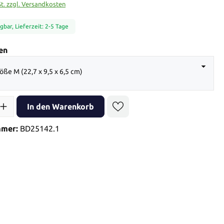
St. zzgl. Versandkosten
gbar, Lieferzeit: 2-5 Tage
auswählen
en
öße M (22,7 x 9,5 x 6,5 cm)
l: Gib den gewünschten Wert ein oder benutze die Schaltflächen 
In den Warenkorb
mmer:
BD25142.1