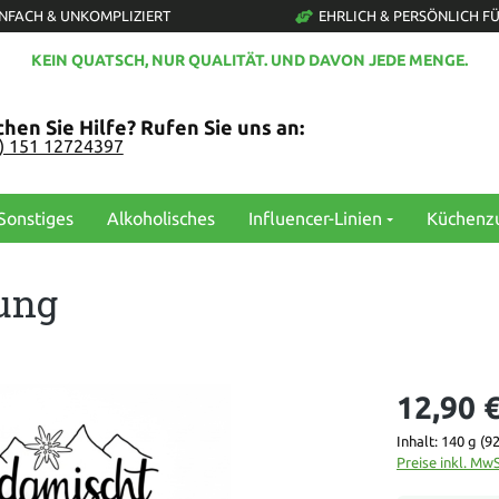
INFACH & UNKOMPLIZIERT
EHRLICH & PERSÖNLICH FÜ
KEIN QUATSCH, NUR QUALITÄT. UND DAVON JEDE MENGE.
hen Sie Hilfe? Rufen Sie uns an:
0) 151 12724397
Sonstiges
Alkoholisches
Influencer-Linien
Küchenz
ung
12,90 
Inhalt:
140 g
(92
Preise inkl. Mw