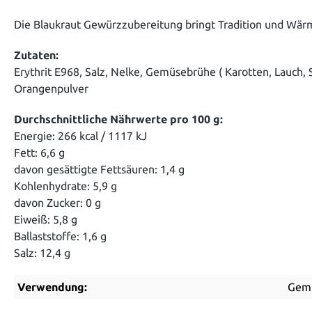
Die Blaukraut Gewürzzubereitung bringt Tradition und Wärme
Zutaten:
Erythrit E968, Salz, Nelke, Gemüsebrühe ( Karotten, Lauch,
Orangenpulver
Durchschnittliche Nährwerte pro 100 g:
Energie: 266 kcal / 1117 kJ
Fett: 6,6 g
davon gesättigte Fettsäuren: 1,4 g
Kohlenhydrate: 5,9 g
davon Zucker: 0 g
Eiweiß: 5,8 g
Ballaststoffe: 1,6 g
Salz: 12,4 g
Verwendung:
Gem