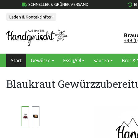
SCHNELLER & GRÜNER VERSAND
E
springen
Zur Hauptnavigation springen
Laden & Kontaktinfos
Brauc
+49 (
Start
Gewürze
Essig/Öl
Saucen
Brot & 
Blaukraut Gewürzzubereit
Bildergalerie überspringen