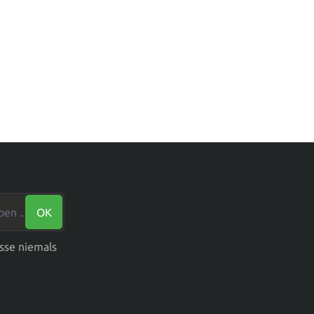
n ...*
OK
sse niemals