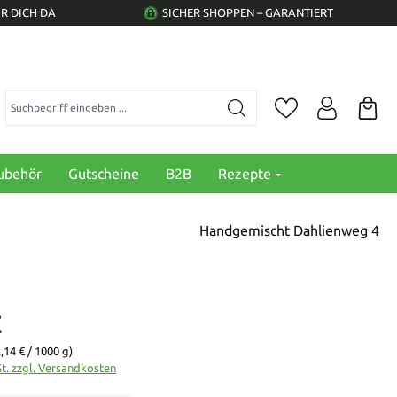
R DICH DA
SICHER SHOPPEN – GARANTIERT
Suchbegriff eingeben ...
ubehör
Gutscheine
B2B
Rezepte
Handgemischt Dahlienweg 4
€
,14 € / 1000 g)
St. zzgl. Versandkosten