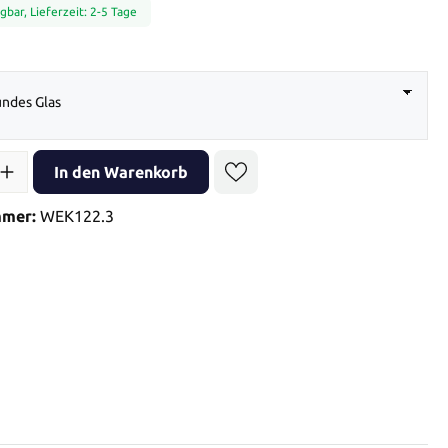
gbar, Lieferzeit: 2-5 Tage
auswählen
ndes Glas
l: Gib den gewünschten Wert ein oder benutze die Schaltflächen 
In den Warenkorb
mmer:
WEK122.3