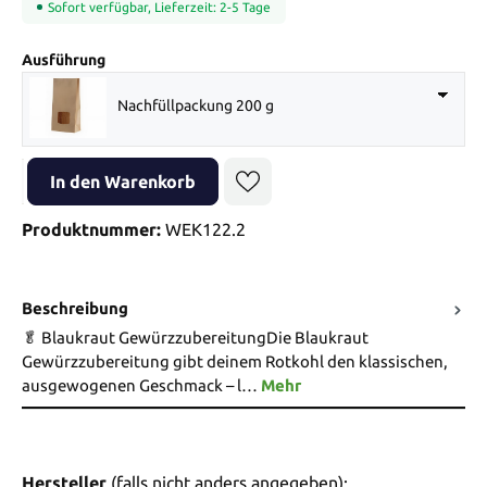
Sofort verfügbar, Lieferzeit: 2-5 Tage
auswählen
Ausführung
Nachfüllpackung 200 g
Produkt Anzahl: Gib den gewünschten Wert ein oder benutze die Sch
In den Warenkorb
Produktnummer:
WEK122.2
Beschreibung
🥬 Blaukraut GewürzzubereitungDie Blaukraut
Gewürzzubereitung gibt deinem Rotkohl den klassischen,
ausgewogenen Geschmack – l…
Mehr
Hersteller
(falls nicht anders angegeben):