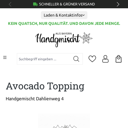
SCHNELLER & GRÜNER VERSAND
alt springen
Laden & Kontaktinfos
KEIN QUATSCH, NUR QUALITÄT. UND DAVON JEDE MENGE.
Suchbegriff eingeben ...
Avocado Topping
Handgemischt Dahlienweg 4
Bildergalerie überspringen