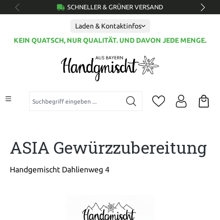
SCHNELLER & GRÜNER VERSAND
alt springen
Laden & Kontaktinfos
KEIN QUATSCH, NUR QUALITÄT. UND DAVON JEDE MENGE.
Suchbegriff eingeben ...
ASIA Gewürzzubereitung
Handgemischt Dahlienweg 4
Bildergalerie überspringen