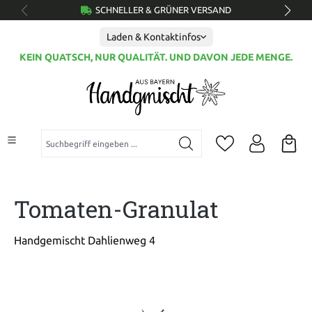
SCHNELLER & GRÜNER VERSAND
alt springen
Laden & Kontaktinfos
KEIN QUATSCH, NUR QUALITÄT. UND DAVON JEDE MENGE.
Suchbegriff eingeben ...
Tomaten-Granulat
Handgemischt Dahlienweg 4
Bildergalerie überspringen