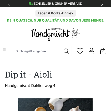
SCHNELLER & GRÜNER VERSAND
alt springen
Laden & Kontaktinfos
KEIN QUATSCH, NUR QUALITÄT. UND DAVON JEDE MENGE.
Suchbegriff eingeben ...
Dip it - Aioli
Handgemischt Dahlienweg 4
Bildergalerie überspringen