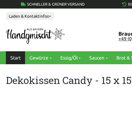
SCHNELLER & GRÜNER VERSAND
E
springen
Zur Hauptnavigation springen
Laden & Kontaktinfos
Brauc
+49 (
Start
Gewürze
Essig/Öl
Saucen
Brot & 
Dekokissen Candy - 15 x 15
Bildergalerie überspringen