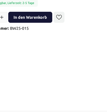
gbar, Lieferzeit: 2-5 Tage
l: Gib den gewünschten Wert ein oder benutze die Schaltflächen 
In den Warenkorb
mmer:
BW25-015