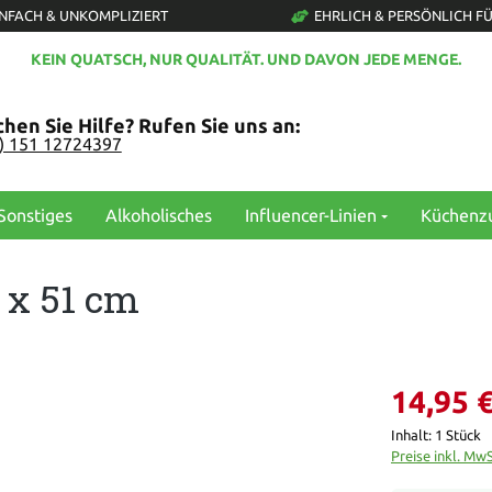
INFACH & UNKOMPLIZIERT
EHRLICH & PERSÖNLICH FÜ
KEIN QUATSCH, NUR QUALITÄT. UND DAVON JEDE MENGE.
hen Sie Hilfe? Rufen Sie uns an:
0) 151 12724397
Sonstiges
Alkoholisches
Influencer-Linien
Küchenz
 x 51 cm
14,95 
Inhalt:
1 Stück
Preise inkl. Mw