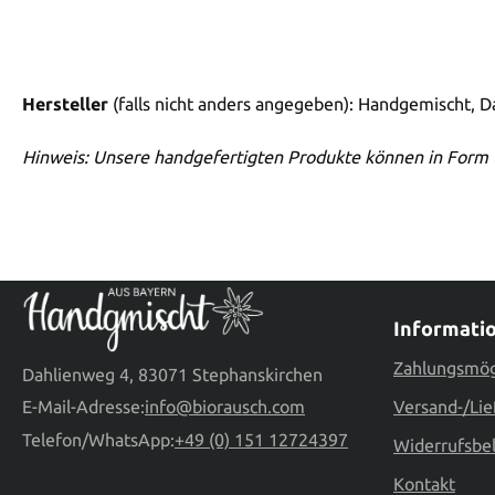
Hersteller
(falls nicht anders angegeben): Handgemischt, 
Hinweis: Unsere handgefertigten Produkte können in Form 
Informati
Zahlungsmög
Dahlienweg 4, 83071 Stephanskirchen
E-Mail-Adresse:
info@biorausch.com
Versand-/Lie
Telefon/WhatsApp:
+49 (0) 151 12724397
Widerrufsbe
Kontakt