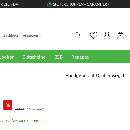
R DICH DA
SICHER SHOPPEN – GARANTIERT
Suchbegriff eingeben ...
ubehör
Gutscheine
B2B
Rezepte
Handgemischt Dahlienweg 4
€
%
19,95 €
(25.06% gespart)
St. zzgl. Versandkosten