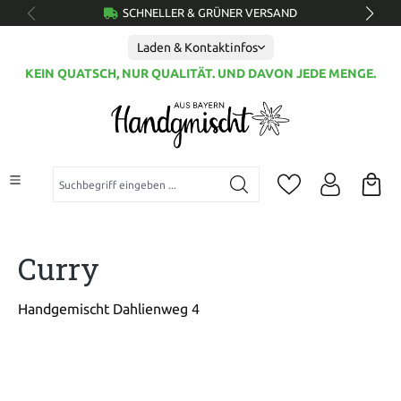
SCHNELLER & GRÜNER VERSAND
alt springen
Laden & Kontaktinfos
KEIN QUATSCH, NUR QUALITÄT. UND DAVON JEDE MENGE.
Suchbegriff eingeben ...
Curry
Handgemischt Dahlienweg 4
Bildergalerie überspringen