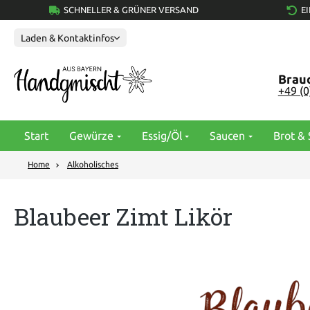
SCHNELLER & GRÜNER VERSAND
E
springen
Zur Hauptnavigation springen
Laden & Kontaktinfos
Brauc
+49 (
Start
Gewürze
Essig/Öl
Saucen
Brot & 
Home
Alkoholisches
Blaubeer Zimt Likör
Bildergalerie überspringen