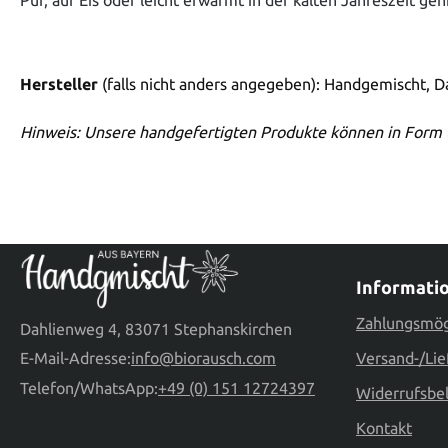
Hersteller
(falls nicht anders angegeben): Handgemischt, 
Hinweis: Unsere handgefertigten Produkte können in Form 
Informati
Zahlungsmög
Dahlienweg 4, 83071 Stephanskirchen
E-Mail-Adresse:
info@biorausch.com
Versand-/Lie
Telefon/WhatsApp:
+49 (0) 151 12724397
Widerrufsbe
Kontakt