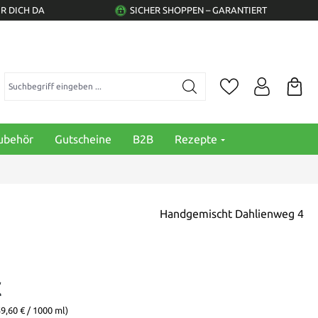
R DICH DA
SICHER SHOPPEN – GARANTIERT
Suchbegriff eingeben ...
ubehör
Gutscheine
B2B
Rezepte
Handgemischt Dahlienweg 4
€
59,60 € / 1000 ml)