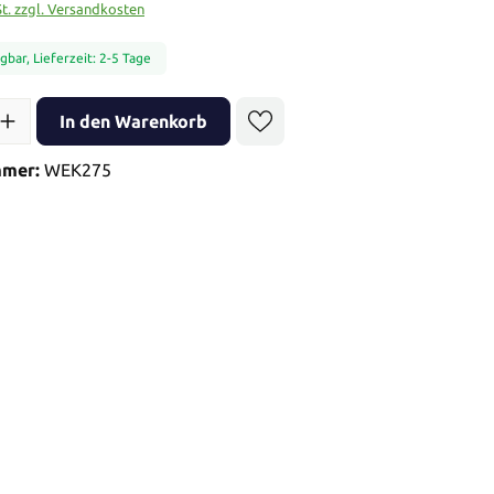
St. zzgl. Versandkosten
gbar, Lieferzeit: 2-5 Tage
l: Gib den gewünschten Wert ein oder benutze die Schaltflächen 
In den Warenkorb
mmer:
WEK275