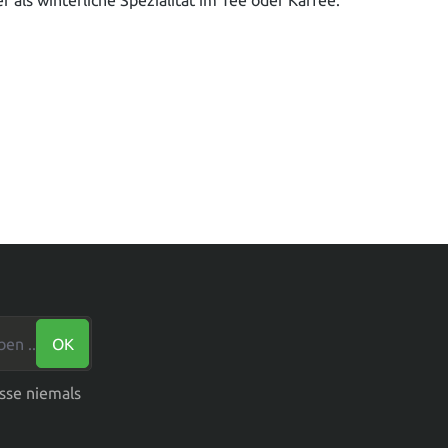
n ...*
OK
sse niemals