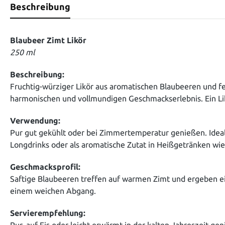
Beschreibung
Blaubeer Zimt Likör
250 ml
Beschreibung:
Fruchtig-würziger Likör aus aromatischen Blaubeeren und f
harmonischen und vollmundigen Geschmackserlebnis. Ein Lik
Verwendung:
Pur gut gekühlt oder bei Zimmertemperatur genießen. Ideal 
Longdrinks oder als aromatische Zutat in Heißgetränken wi
Geschmacksprofil:
Saftige Blaubeeren treffen auf warmen Zimt und ergeben e
einem weichen Abgang.
Servierempfehlung:
Pur, auf Eis oder leicht erwärmt in der kalten Jahreszeit ge