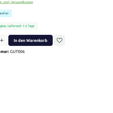
St. zzgl. Versandkosten
enfrei
gbar, Lieferzeit: 1-2 Tage
l: Gib den gewünschten Wert ein oder benutze die Schaltflächen 
In den Warenkorb
mmer:
GUT006