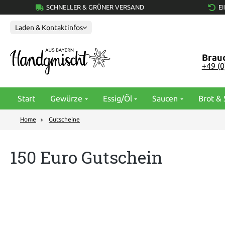
SCHNELLER & GRÜNER VERSAND
E
springen
Zur Hauptnavigation springen
Laden & Kontaktinfos
Brauc
+49 (
Start
Gewürze
Essig/Öl
Saucen
Brot & 
Home
Gutscheine
150 Euro Gutschein
Bildergalerie überspringen