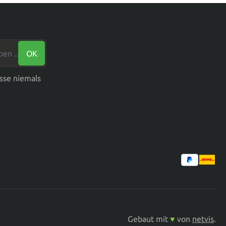
n ...*
OK
sse niemals
Gebaut mit
♥
von
netvis
.