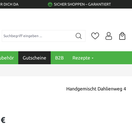
R DICH DA
SICHER SHOPPEN – GARANTIERT
Suchbegriff eingeben ...
ubehör
Gutscheine
B2B
Rezepte
Handgemischt Dahlienweg 4
 €